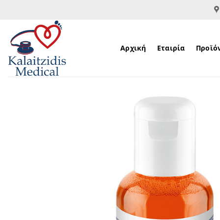
Μετάβαση
στο
περιεχόμενο
Αρχική
Εταιρία
Προϊό