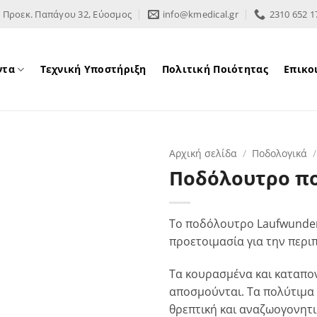
Προεκ. Παπάγου 32, Εύοσμος
info@kmedical.gr
2310 652 1
ντα
Τεχνική Υποστήριξη
Πολιτική Ποιότητας
Επικο
Αρχική σελίδα
/
Ποδολογικά
/
Ποδόλουτρο π
Το ποδόλουτρο Laufwunder
προετοιμασία για την περι
Τα κουρασμένα και καταπο
αποσμούνται. Τα πολύτιμα
θρεπτική και αναζωογονητι