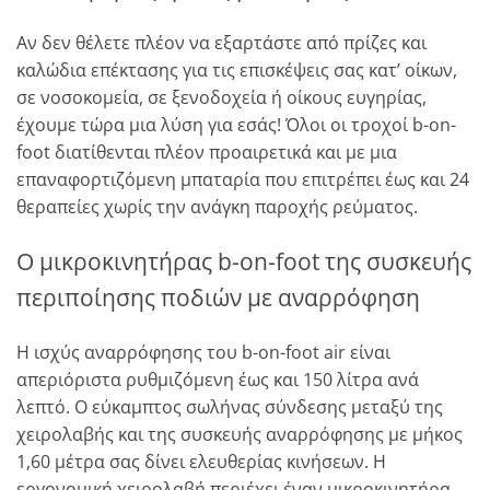
Αν δεν θέλετε πλέον να εξαρτάστε από πρίζες και
καλώδια επέκτασης για τις επισκέψεις σας κατ’ οίκων,
σε νοσοκομεία, σε ξενοδοχεία ή οίκους ευγηρίας,
έχουμε τώρα μια λύση για εσάς! Όλοι οι τροχοί b-on-
foot διατίθενται πλέον προαιρετικά και με μια
επαναφορτιζόμενη μπαταρία που επιτρέπει έως και 24
θεραπείες χωρίς την ανάγκη παροχής ρεύματος.
Ο μικροκινητήρας b-on-foot της συσκευής
περιποίησης ποδιών με αναρρόφηση
Η ισχύς αναρρόφησης του b-on-foot air είναι
απεριόριστα ρυθμιζόμενη έως και 150 λίτρα ανά
λεπτό. Ο εύκαμπτος σωλήνας σύνδεσης μεταξύ της
χειρολαβής και της συσκευής αναρρόφησης με μήκος
1,60 μέτρα σας δίνει ελευθερίας κινήσεων. Η
εργονομική χειρολαβή περιέχει έναν μικροκινητήρα