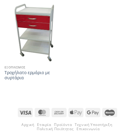
ΕΞΟΠΛΙΣΜΌΣ
Τροχήλατο ερμάριο με
συρτάρια
Visa
MasterCard
Cash
Apple
Google
Maestro
On
Pay
Pay
Αρχική
Εταιρία
Προϊόντα
Τεχνική Υποστήριξη
Delivery
Πολιτική Ποιότητας
Επικοινωνία