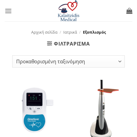
Μετάβαση
στο
περιεχόμενο
Αρχική σελίδα
/
Ιατρικά
/
Εξοπλισμός
ΦΙΛΤΡΆΡΙΣΜΑ