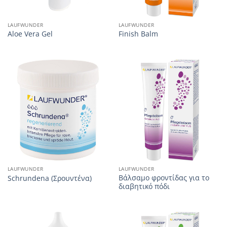
LAUFWUNDER
LAUFWUNDER
Aloe Vera Gel
Finish Balm
LAUFWUNDER
LAUFWUNDER
Βάλσαμο φροντίδας για το
Schrundena (Σρουντένα)
διαβητικό πόδι