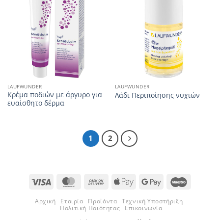
LAUFWUNDER
LAUFWUNDER
Κρέμα ποδιών με άργυρο για
Λάδι Περιποίησης νυχιών
ευαίσθητο δέρμα
1
2
Visa
MasterCard
Cash
Apple
Google
Maestro
On
Pay
Pay
Αρχική
Εταιρία
Προϊόντα
Τεχνική Υποστήριξη
Delivery
Πολιτική Ποιότητας
Επικοινωνία