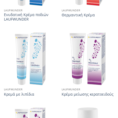
LAUFWUNDER
LAUFWUNDER
Ενυδατική Κρέμα ποδιών
Θερμαντική Κρέμα
LAUFWUNDER
LAUFWUNDER
LAUFWUNDER
Κρεμά με λιπίδια
Κρέμα μείωσης κερατοειδούς