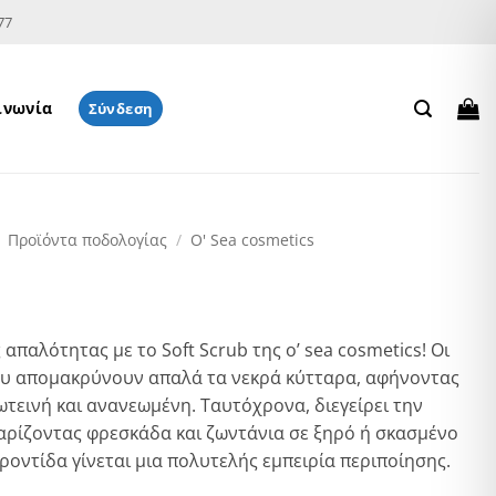
77
ινωνία
Σύνδεση
Προϊόντα ποδολογίας
/
O' Sea cosmetics
απαλότητας με το Soft Scrub της o’ sea cosmetics! Οι
του απομακρύνουν απαλά τα νεκρά κύτταρα, αφήνοντας
ωτεινή και ανανεωμένη. Ταυτόχρονα, διεγείρει την
αρίζοντας φρεσκάδα και ζωντάνια σε ξηρό ή σκασμένο
ροντίδα γίνεται μια πολυτελής εμπειρία περιποίησης.