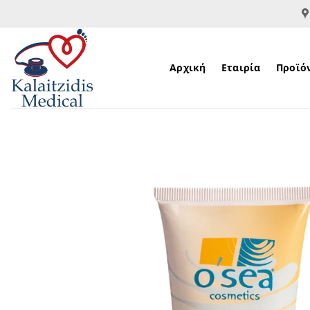
Μετάβαση
στο
περιεχόμενο
Αρχική
Εταιρία
Προϊό