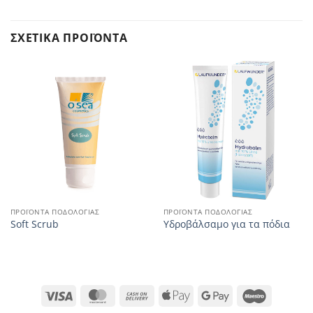
ΣΧΕΤΙΚΆ ΠΡΟΪΌΝΤΑ
ΠΡΟΪΌΝΤΑ ΠΟΔΟΛΟΓΊΑΣ
ΠΡΟΪΌΝΤΑ ΠΟΔΟΛΟΓΊΑΣ
Soft Scrub
Υδροβάλσαμο για τα πόδια
Visa
MasterCard
Cash
Apple
Google
Maestro
On
Pay
Pay